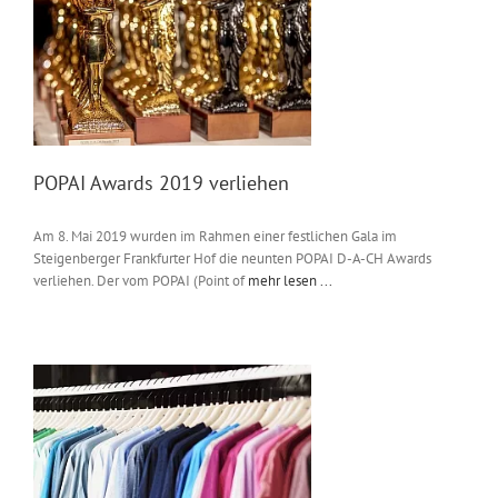
Messen & Events
Kontakt
Unternehmen
Interviews
POPAI Awards 2019 verliehen
Am 8. Mai 2019 wurden im Rahmen einer festlichen Gala im
Wissen
Steigenberger Frankfurter Hof die neunten POPAI D-A-CH Awards
verliehen. Der vom POPAI (Point of
mehr lesen ...
Product Guide
Jobshop
Suche
nach: