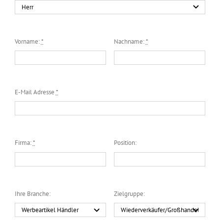
Messen & Events
Kontakt
Unternehmen
Vorname:
*
Nachname:
*
Interviews
E-Mail Adresse
*
Wissen
Product Guide
Firma:
*
Position:
Jobshop
Ihre Branche:
Zielgruppe:
Suche
nach: