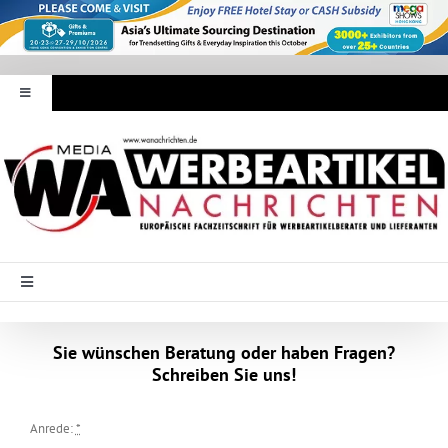
Zum
Inhalt
springen
Toggle
Navigation
Werbeartikel Nachrichten
E-Paper
WA Media
Toggle
Navigation
Startseite
Mediadaten
Sie wünschen Beratung oder haben Fragen?
Schreiben Sie uns!
Branche Intern
Abonnement
Anrede:
*