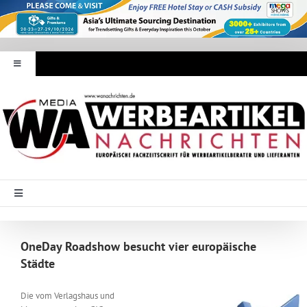
Zum
Inhalt
springen
Toggle
Navigation
Werbeartikel Nachrichten
E-Paper
WA Media
Toggle
Navigation
Startseite
Mediadaten
OneDay Roadshow besucht vier europäische
Städte
Branche Intern
Abonnement
Die vom Verlagshaus und