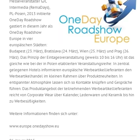
Messeveranstalter GJC
Messen & Events
Intermedia (RemaDays),
Kontakt
PL-Posen, 2013 initiierte
OneDay Roadshow
Unternehmen
gastiert in diesem Jahr als
OneDay Roadshow
Europe in vier
europäischen Städten:
Interviews
Budapest (23. März), Bratislava (24. März), Wien (25. März) und Prag (26.
März). Das Prinzip der Eintagesveranstaltung (jeweils 10 bis 16 Uhr) ist das
gleiche wie bei der in Polen etablierten Veranstaltungsreihe: In zentral
Wissen
gelegenen Hotels informieren europäische Werbeartikellieferanten den
Werbeartikelhandel im kleinen Rahmen über Produktneuheiten. In
entspannter Atmosphäre lassen sich so Kontakte knüpfen und Gespräche
Product Guide
führen. Das Produktangebot der teilnehmenden Werbeartikellieferanten
reicht von Corporate Wear über Kalender, Lederwaren und Keramik bis hin
zu Werbesüßigkeiten.
Jobshop
Weitere Informationen finden sich unter:
Suche
www.europe.onedayshow.eu
nach: