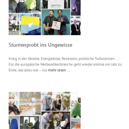
Messen & Events
Kontakt
Unternehmen
Interviews
Sturmerprobt ins Ungewisse
Krieg in der Ukraine, Energiekrise, Rezession, politische Turbulenzen …:
Wissen
Für die europäische Werbeartikelbranche geht wieder einmal ein Jahr zu
Ende, das alles war – nur
mehr lesen ...
Product Guide
Jobshop
Suche
nach: