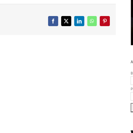
Facebook
X
LinkedIn
WhatsApp
Pinterest
A
B
P