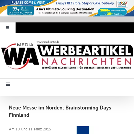
Zum
Inhalt
springen
Toggle
Navigation
Werbeartikel Nachrichten
E-Paper
WA Media
Toggle
Navigation
Startseite
Mediadaten
Neue Messe im Norden: Brainstorming Days
Finnland
Branche Intern
Abonnement
Am 10. und 11. März 2015