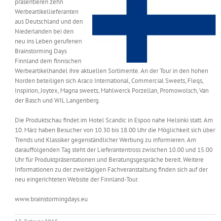
präsentieren zehn
Messen & Events
Werbeartikellieferanten
Kontakt
aus Deutschland und den
Niederlanden bei den
Unternehmen
neu ins Leben gerufenen
Brainstorming Days
Finnland dem finnischen
Werbeartikelhandel ihre aktuellen Sortimente. An der Tour in den hohen
Interviews
Norden beteiligen sich Araco International, Commercial Sweets, Fleqs,
Inspirion, Joytex, Magna sweets, Mahlwerck Porzellan, Promowolsch, Van
der Basch und WIL Langenberg.
Wissen
Die Produktschau findet im Hotel Scandic in Espoo nahe Helsinki statt. Am
10. März haben Besucher von 10.30 bis 18.00 Uhr die Möglichkeit sich über
Product Guide
Trends und Klassiker gegenständlicher Werbung zu informieren. Am
darauffolgenden Tag steht der Lieferantentross zwischen 10.00 und 15.00
Uhr für Produktpräsentationen und Beratungsgespräche bereit. Weitere
Informationen zu der zweitägigen Fachveranstaltung finden sich auf der
Jobshop
neu eingerichteten Website der Finnland-Tour.
Suche
www.brainstormingdays.eu
nach: