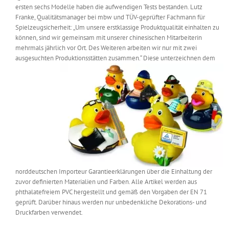
ersten sechs Modelle haben die aufwendigen Tests bestanden. Lutz
Messen & Events
Kontakt
Franke, Qualitätsmanager bei mbw und TÜV-geprüfter Fachmann für
Spielzeugsicherheit: „Um unsere erstklassige Produktqualität einhalten zu
können, sind wir gemeinsam mit unserer chinesischen Mitarbeiterin
Unternehmen
mehrmals jährlich vor Ort. Des Weiteren arbeiten wir nur mit zwei
ausgesuchten Produktionsstätten zusammen.“
Diese unterzeichnen dem
Interviews
Wissen
Product Guide
norddeutschen Importeur Garantieerklärungen über die Einhaltung der
Jobshop
zuvor definierten Materialien und Farben. Alle Artikel werden aus
phthalatefreiem PVC hergestellt und gemäß den Vorgaben der EN 71
geprüft. Darüber hinaus werden nur unbedenkliche Dekorations- und
Suche
nach:
Druckfarben verwendet.