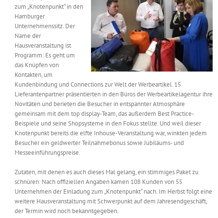
zum „Knotenpunkt“ in den
Messen & Events
Kontakt
Hamburger
Unternehmenssitz. Der
Name der
Unternehmen
Hausveranstaltung ist
Programm: Es geht um
das Knüpfen von
Interviews
Kontakten, um
Kundenbindung und Connections zur Welt der Werbeartikel. 15
Lieferantenpartner präsentierten in den Büros der Werbeartikelagentur ihre
Novitäten und berieten die Besucher in entspannter Atmosphäre
Wissen
gemeinsam mit dem top display-Team, das außerdem Best Practice-
Beispiele und seine Shopsysteme in den Fokus stellte. Und weil dieser
Knotenpunkt bereits die elfte Inhouse-Veranstaltung war, winkten jedem
Product Guide
Besucher ein geldwerter Teilnahmebonus sowie Jubiläums- und
Messeeinführungspreise.
Jobshop
Zutaten, mit denen es auch dieses Mal gelang, ein stimmiges Paket zu
schnüren: Nach offiziellen Angaben kamen 108 Kunden von 55
Unternehmen der Einladung zum „Knotenpunkt“ nach. Im Herbst folgt eine
Suche
nach:
weitere Hausveranstaltung mit Schwerpunkt auf dem Jahresendgeschäft,
der Termin wird noch bekanntgegeben.