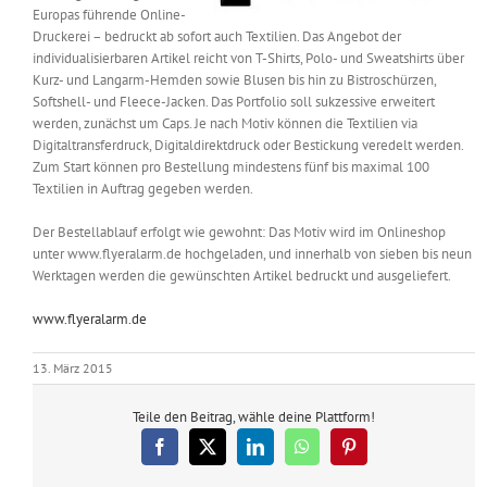
Europas führende Online-
Messen & Events
Kontakt
Druckerei – bedruckt ab sofort auch Textilien. Das Angebot der
individualisierbaren Artikel reicht von T-Shirts, Polo- und Sweatshirts über
Kurz- und Langarm-Hemden sowie Blusen bis hin zu Bistroschürzen,
Unternehmen
Softshell- und Fleece-Jacken. Das Portfolio soll sukzessive erweitert
werden, zunächst um Caps. Je nach Motiv können die Textilien via
Digitaltransferdruck, Digitaldirektdruck oder Bestickung veredelt werden.
Interviews
Zum Start können pro Bestellung mindestens fünf bis maximal 100
Textilien in Auftrag gegeben werden.
Der Bestellablauf erfolgt wie gewohnt: Das Motiv wird im Onlineshop
Wissen
unter www.flyeralarm.de hochgeladen, und innerhalb von sieben bis neun
Werktagen werden die gewünschten Artikel bedruckt und ausgeliefert.
Product Guide
www.flyeralarm.de
13. März 2015
Jobshop
Teile den Beitrag, wähle deine Plattform!
Suche
nach:
Facebook
X
LinkedIn
WhatsApp
Pinterest