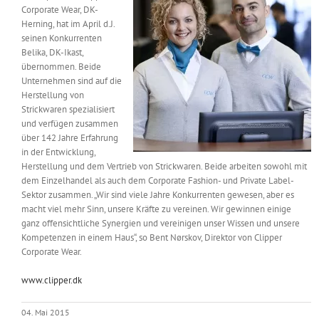
Corporate Wear, DK-
Messen & Events
Kontakt
Herning, hat im April d.J.
seinen Konkurrenten
Belika, DK-Ikast,
Unternehmen
übernommen. Beide
Unternehmen sind auf die
Herstellung von
Interviews
Strickwaren spezialisiert
und verfügen zusammen
über 142 Jahre Erfahrung
in der Entwicklung,
Wissen
Herstellung und dem Vertrieb von Strickwaren. Beide arbeiten sowohl mit
dem Einzelhandel als auch dem Corporate Fashion- und Private Label-
Sektor zusammen. „Wir sind viele Jahre Konkurrenten gewesen, aber es
Product Guide
macht viel mehr Sinn, unsere Kräfte zu vereinen. Wir gewinnen einige
ganz offensichtliche Synergien und vereinigen unser Wissen und unsere
Kompetenzen in einem Haus“, so Bent Nørskov, Direktor von Clipper
Jobshop
Corporate Wear.
www.clipper.dk
Suche
nach:
04. Mai 2015