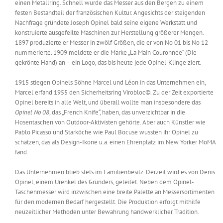
einen Metallring. Schnell wurde das Messer aus den Bergen zu einem
festen Bestandteil der französischen Kultur. Angesichts der steigenden
Nachfrage gründete Joseph Opinel bald seine eigene Werkstatt und
konstruierte ausgefeilte Maschinen zur Herstellung größerer Mengen.
1897 produzierte er Messer in zwölf Größen, die er von No 01 bis No 12
nummerierte. 1909 meldete er die Marke „La Main Couronnée“ (Die
gekrönte Hand) an – ein Logo, das bis heute jede Opinel‐Klinge ziert.
1915 stiegen Opinels Söhne Marcel und Léon in das Unternehmen ein,
Marcel erfand 1955 den Sicherheitsring Virobloc©. Zu der Zeit exportierte
Opinel bereits in alle Welt, und überall wollte man insbesondere das
Opinel No 08
, das „French Knife“, haben, das unverzichtbar in die
Hosentaschen von Outdoor‐Aktivisten gehörte. Aber auch Künstler wie
Pablo Picasso und Starköche wie Paul Bocuse wussten ihr Opinel zu
schätzen, das als Design-Ikone u.a. einen Ehrenplatz im New Yorker MoMA
fand.
Das Unternehmen blieb stets im Familienbesitz. Derzeit wird es von Denis
Opinel, einem Urenkel des Gründers, geleitet. Neben dem Opinel‐
Taschenmesser wird inzwischen eine breite Palette an Messersortimenten
für den modernen Bedarf hergestellt. Die Produktion erfolgt mithilfe
neuzeitlicher Methoden unter Bewahrung handwerklicher Tradition.