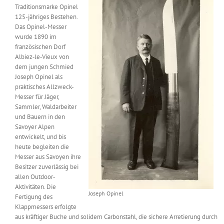
Traditionsmarke Opinel
Messen & Events
Kontakt
125-jähriges Bestehen.
Das Opinel-Messer
wurde 1890 im
Unternehmen
französischen Dorf
Albiez‐le‐Vieux von
dem jungen Schmied
Interviews
Joseph Opinel als
praktisches Allzweck-
Messer für Jäger,
Sammler, Waldarbeiter
Wissen
und Bauern in den
Savoyer Alpen
entwickelt, und bis
Product Guide
heute begleiten die
Messer aus Savoyen ihre
Besitzer zuverlässig bei
Jobshop
allen Outdoor‐
Aktivitäten. Die
Joseph Opinel
Fertigung des
Suche
nach:
Klappmessers erfolgte
aus kräftiger Buche und solidem Carbonstahl, die sichere Arretierung durch