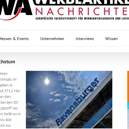
Messen & Events
Unternehmen
Interviews
Wissen
chstum
ahren
 Umsatz im
gaben in
uf 373,2 Mio.
ei dies
 bei den 3D-
tiptoi®“ als
, heißt es in
zu alle
ich zur