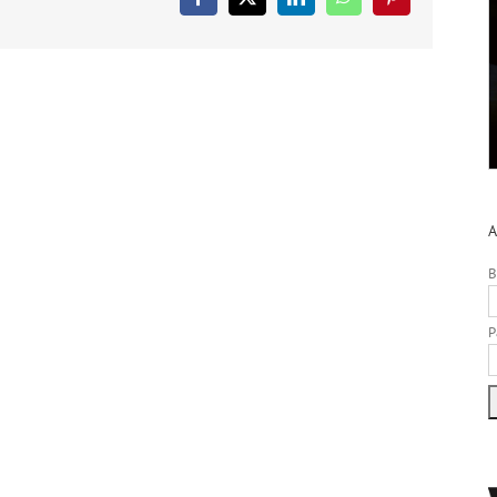
Facebook
X
LinkedIn
WhatsApp
Pinterest
A
B
P