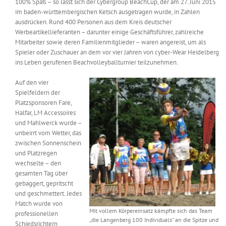
100% Spaß – so lässt sich der Cybergroup BeachCup, der am 27. Juni 2015
Messen & Events
im baden-württembergischen Ketsch ausgetragen wurde, in Zahlen
Kontakt
ausdrücken. Rund 400 Personen aus dem Kreis deutscher
Werbeartikellieferanten – darunter einige Geschäftsführer, zahlreiche
Unternehmen
Mitarbeiter sowie deren Familienmitglieder – waren angereist, um als
Spieler oder Zuschauer an dem vor vier Jahren von cyber-Wear Heidelberg
ins Leben gerufenen Beachvolleyballturnier teilzunehmen.
Interviews
Auf den vier
Spielfeldern der
Platzsponsoren Fare,
Wissen
Halfar, LM Accessoires
und Mahlwerck wurde –
unbeirrt vom Wetter, das
Product Guide
zwischen Sonnenschein
und Platzregen
wechselte – den
gesamten Tag über
Jobshop
gebaggert, gepritscht
und geschmettert. Jedes
Suche
Match wurde von
nach:
Mit vollem Körpereinsatz kämpfte sich das Team
professionellen
„die Langenberg 100 Individuals“ an die Spitze und
Schiedsrichtern