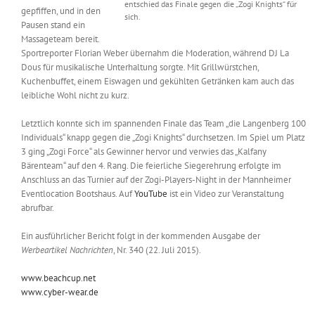
entschied das Finale gegen die „Zogi Knights“ für
gepfiffen, und in den
sich.
Pausen stand ein
Massageteam bereit.
Sportreporter Florian Weber übernahm die Moderation, während DJ La
Dous für musikalische Unterhaltung sorgte. Mit Grillwürstchen,
Kuchenbuffet, einem Eiswagen und gekühlten Getränken kam auch das
leibliche Wohl nicht zu kurz.
Letztlich konnte sich im spannenden Finale das Team „die Langenberg 100
Individuals“ knapp gegen die „Zogi Knights“ durchsetzen. Im Spiel um Platz
3 ging „Zogi Force“ als Gewinner hervor und verwies das „Kalfany
Bärenteam“ auf den 4. Rang. Die feierliche Siegerehrung erfolgte im
Anschluss an das Turnier auf der Zogi-Players-Night in der Mannheimer
Eventlocation Bootshaus. Auf
YouTube
ist ein Video zur Veranstaltung
abrufbar.
Ein ausführlicher Bericht folgt in der kommenden Ausgabe der
Werbeartikel Nachrichten
, Nr. 340 (22. Juli 2015).
www.beachcup.net
www.cyber-wear.de