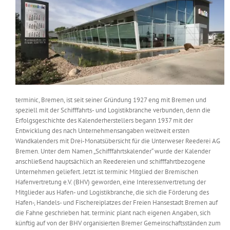
Messen & Events
Kontakt
Unternehmen
Interviews
terminic, Bremen, ist seit seiner Gründung 1927 eng mit Bremen und
speziell mit der Schifffahrts- und Logistikbranche verbunden, denn die
Wissen
Erfolgsgeschichte des Kalenderherstellers begann 1937 mit der
Entwicklung des nach Unternehmensangaben weltweit ersten
Wandkalenders mit Drei-Monatsübersicht für die Unterweser Reederei AG
Product Guide
Bremen. Unter dem Namen „Schifffahrtskalender“ wurde der Kalender
anschließend hauptsächlich an Reedereien und schifffahrtbezogene
Unternehmen geliefert. Jetzt ist terminic Mitglied der Bremischen
Jobshop
Hafenvertretung e.V. (BHV) geworden, eine Interessenvertretung der
Mitglieder aus Hafen- und Logistikbranche, die sich die Förderung des
Hafen-, Handels- und Fischereiplatzes der Freien Hansestadt Bremen auf
Suche
nach:
die Fahne geschrieben hat. terminic plant nach eigenen Angaben, sich
künftig auf von der BHV organisierten Bremer Gemeinschaftsständen zum