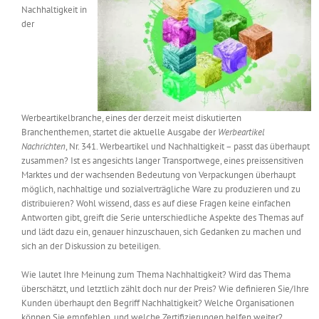
Nachhaltigkeit in
Messen & Events
Kontakt
der
Unternehmen
Interviews
Werbeartikelbranche, eines der derzeit meist diskutierten
Branchenthemen, startet die aktuelle Ausgabe der
Werbeartikel
Nachrichten
, Nr. 341. Werbeartikel und Nachhaltigkeit – passt das überhaupt
Wissen
zusammen? Ist es angesichts langer Transportwege, eines preissensitiven
Marktes und der wachsenden Bedeutung von Verpackungen überhaupt
möglich, nachhaltige und sozialverträgliche Ware zu produzieren und zu
Product Guide
distribuieren? Wohl wissend, dass es auf diese Fragen keine einfachen
Antworten gibt, greift die Serie unterschiedliche Aspekte des Themas auf
und lädt dazu ein, genauer hinzuschauen, sich Gedanken zu machen und
sich an der Diskussion zu beteiligen.
Jobshop
Wie lautet Ihre Meinung zum Thema Nachhaltigkeit? Wird das Thema
Suche
überschätzt, und letztlich zählt doch nur der Preis? Wie definieren Sie/Ihre
nach:
Kunden überhaupt den Begriff Nachhaltigkeit? Welche Organisationen
können Sie empfehlen, und welche Zertifizierungen helfen weiter?