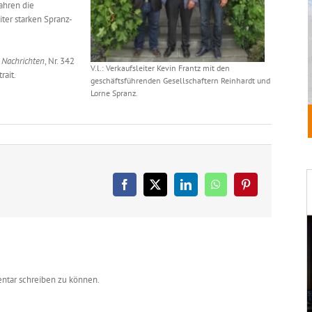
ahren die
ter starken Spranz-
 Nachrichten
, Nr. 342
V.l.: Verkaufsleiter Kevin Frantz mit den
rait.
geschäftsführenden Gesellschaftern Reinhardt und
Lorne Spranz.
Facebook
X
LinkedIn
WhatsApp
Pinterest
ntar schreiben zu können.