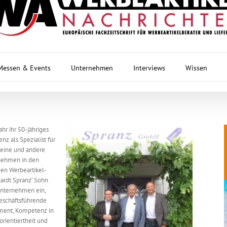
Messen & Events
Unternehmen
Interviews
Wissen
hr ihr 50-jähriges
z als Spezialist für
heine und andere
nehmen in den
en Werbeartikel-
ardt Spranz‘ Sohn
unternehmen ein,
geschäftsführende
timent, Kompetenz in
rientiertheit und