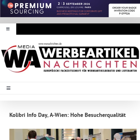
Zum
Inhalt
springen
Toggle
Navigation
Werbeartikel Nachrichten
E-Paper
WA Media
Toggle
Navigation
Startseite
Mediadaten
Kolibri Info Day, A-Wien: Hohe Besucherqualität
Branche Intern
Abonnement