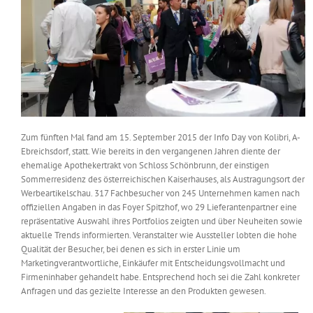
Messen & Events
Kontakt
Unternehmen
Interviews
Zum fünften Mal fand am 15. September 2015 der Info Day von Kolibri, A-
Wissen
Ebreichsdorf, statt. Wie bereits in den vergangenen Jahren diente der
ehemalige Apothekertrakt von Schloss Schönbrunn, der einstigen
Sommerresidenz des österreichischen Kaiserhauses, als Austragungsort der
Werbeartikelschau. 317 Fachbesucher von 245 Unternehmen kamen nach
Product Guide
offiziellen Angaben in das Foyer Spitzhof, wo 29 Lieferantenpartner eine
repräsentative Auswahl ihres Portfolios zeigten und über Neuheiten sowie
aktuelle Trends informierten. Veranstalter wie Aussteller lobten die hohe
Jobshop
Qualität der Besucher, bei denen es sich in erster Linie um
Marketingverantwortliche, Einkäufer mit Entscheidungsvollmacht und
Suche
Firmeninhaber gehandelt habe. Entsprechend hoch sei die Zahl konkreter
nach:
Anfragen und das gezielte Interesse an den Produkten gewesen.