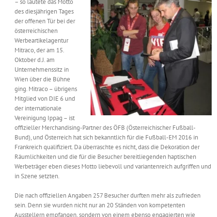
– so lautete das Motto
Messen & Events
des diesjährigen Tages
Kontakt
der offenen Tür bei der
österreichischen
Unternehmen
Werbeartikelagentur
Mitraco, der am 15.
Oktober d.J. am
Unternehmenssitz in
Interviews
Wien über die Bühne
ging. Mitraco – übrigens
Mitglied von DIE 6 und
Wissen
der internationale
Vereinigung Ippag – ist
offizieller Merchandising-Partner des ÖFB (Österreichischer Fußball-
Product Guide
Bund), und Österreich hat sich bekanntlich für die Fußball-EM 2016 in
Frankreich qualifiziert. Da überraschte es nicht, dass die Dekoration der
Räumlichkeiten und die für die Besucher bereitliegenden haptischen
Werbeträger eben dieses Motto liebevoll und variantenreich aufgriffen und
Jobshop
in Szene setzten.
Suche
Die nach offiziellen Angaben 257 Besucher durften mehr als zufrieden
nach:
sein. Denn sie wurden nicht nur an 20 Ständen von kompetenten
Ausstellern empfangen, sondern von einem ebenso engagierten wie