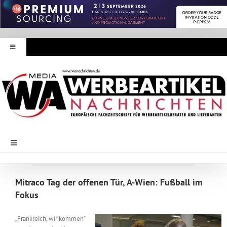
Zum
Inhalt
springen
Toggle
Navigation
Werbeartikel Nachrichten
E-Paper
WA Media
Toggle
Navigation
Startseite
Mediadaten
Mitraco Tag der offenen Tür, A-Wien: Fußball im
Fokus
Branche Intern
Abonnement
„Frankreich, wir kommen“