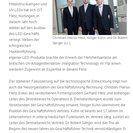
Mitteldrucklampen und
Messen & Events
Kontakt
UV-LEDs hat sich IST
Metz, Nürtingen, in
diesem Jahr noch
Unternehmen
stärker auf den Ausbau
des LED-Geschäfts
Christian-Marius Metz, Holger Kühn und Dr. Robert
verlegt. Neben der
Sänger (v.l.).
Interviews
erfolgreichen
Markteinführung
eigener LED-Produkte brachte der Erwerb der Mehrheitsanteile am
britischen UV-Anlagenhersteller Integration Technology im Mai einen
Wissen
weiteren Zugewinn an Expertise in diesem Feld.
Der stärkeren Fokussierung auf die technologische Entwicklung trägt nun
Product Guide
auch die Neuorganisation der Geschäftsführung Rechnung: Christian-Marius
Metz, Enkel des verstorbenen Firmengründers Gerhard Metz und bisheriger
Leiter des Zentralbereichs Operations & Dienstleistungen, wurde zum
Jobshop
Vorsitzenden der Geschäftsführung ernannt. Holger Kühn übernimmt die
Position des Geschäftsführers Vertrieb. Kühn ist bereits seit 17 Jahren im
Unternehmen in unterschiedlichen Funktionen im Vertrieb tätig, zuletzt als
Suche
nach:
Leiter des Zentralbereichs Vertrieb. Dr. Robert Sänger wird das Trio ab
Beginn des neuen Jahres als Geschäftsführer Technik vervollständigen. Er