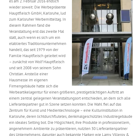
es am 2. Februar 2016 endlich
Messen & Events
wieder soweit: Die Werbepräsente
Kontakt
Hauptfleisch GmbH, Karlsruhe, lud
zum Karlsruher Werbemitteltag. In
Unternehmen
diesem Rahmen fand die
Veranstaltung erst das zweite Mal
statt, auch wenn es sich um ein
etabliertes Traditionsunternehmen
Interviews
handelt, das seit 1979 von der
Familie Hauptfleisch geleitet wird
– zunächst von Wolf Hauptfleisch
Wissen
und seit 2008 von seinem Sohn
Christian. Anstelle einer
Hausmesse im eigenen
Product Guide
Firmengebäude hatte sich die
Werbeartikelagentur für einen größeren, prestigeträchtigen Auftritt an
einem zentral gelegenen Veranstaltungsort entschieden, an dem sich alle
Lieferantepartner gut in Szene setzen konnten. Die Wahl fiel auf das
Jobshop
Zentrum für Kunst und Medientechnologie – eine Kulturinstitution in
Karlsruhe, deren lichtdurchflutetes, denkmalgeschütztes Industriegebäude
Suche
ein ideales Setting bot. Die Möglichkeit, ihre Produkte in professionellem,
nach:
angenehmem Ambiente zu präsentieren, nutzten 30 Lieferantenpartner
des Unternehmens, darunter auch bekannte Marken wie Lamy, Villeroy &