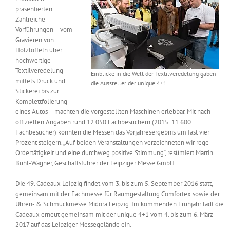
präsentierten.
Zahlreiche
Vorführungen – vom
Gravieren von
Holzlöffeln über
hochwertige
Textilveredelung
Einblicke in die Welt der Textilveredelung gaben
mittels Druck und
die Aussteller der unique 4+1.
Stickerei bis zur
Komplettfolierung
eines Autos – machten die vorgestellten Maschinen erlebbar. Mit nach
offiziellen Angaben rund 12.050 Fachbesuchern (2015: 11.600
Fachbesucher) konnten die Messen das Vorjahresergebnis um fast vier
Prozent steigern. „Auf beiden Veranstaltungen verzeichneten wir rege
Ordertätigkeit und eine durchweg positive Stimmung“, resümiert Martin
Buhl-Wagner, Geschäftsführer der Leipziger Messe GmbH.
Die 49. Cadeaux Leipzig findet vom 3. bis zum 5. September 2016 statt,
gemeinsam mit der Fachmesse für Raumgestaltung Comfortex sowie der
Uhren- & Schmuckmesse Midora Leipzig. Im kommenden Frühjahr lädt die
Cadeaux erneut gemeinsam mit der unique 4+1 vom 4. bis zum 6. März
2017 auf das Leipziger Messegelände ein.