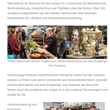
Wohntrends, im Verbund mit der unique 4+1, Fachmesse für Werbetechnik,
Messen & Events
Kontakt
Textilveredelung, Graviertechnik und Trophäen, über die Bühne. Über 500
Aussteller präsentierten auf den beiden Fachmessen ihre neuesten
Kollektionen für Lifestyle und Produktindividualisierung.
Unternehmen
Interviews
Wissen
Neben bekannten Marken zeigten auch Holzkunsthersteller aus dem Erzgebirge
ihre Produkte.
Product Guide
Hochwertige Produkte marktführender Hersteller waren auf der Cadeaux
ebenso zu finden wie kleine Sortimente aus Handwerksbetrieben, darunter
Holzkunsthersteller aus dem Erzgebirge. Das Interesse der Besucher
Jobshop
fanden auch die Aussteller der unique 4+1, die moderne Technologien und
Geräte für die
Suche
nach:
Individualisierung von
Produkten