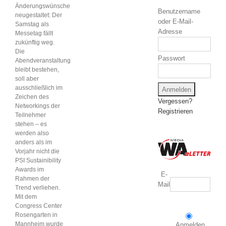
Änderungswünsche
Benutzername
Interviews
neugestaltet: Der
oder E-Mail-
Samstag als
Adresse
Messetag fällt
zukünftig weg.
Wissen
Die
Passwort
Abendveranstaltung
bleibt bestehen,
soll aber
Product Guide
ausschließlich im
Zeichen des
Vergessen?
Networkings der
Registrieren
Jobshop
Teilnehmer
stehen – es
werden also
Suche
anders als im
nach:
Vorjahr nicht die
PSI Sustainibility
Awards im
E-
Rahmen der
Mail
Trend verliehen.
Mit dem
Congress Center
Rosengarten in
Mannheim wurde
Anmelden