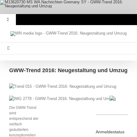
Zum
Inhalt
springen
Toggle
Navigation
Werbeartikel Nachrichten
Toggle
Navigation
E-Paper
Startseite
GWW-Trend 2016: Neugestaltung und Umzug
WA Media
Branche Intern
Mediadaten
Messen & Events
Die GWW-Trend
wird
Abonnement
entsprechend der
vielfach
Unternehmen
geäußerten
Anmeldestatus
konzeptionellen
Kontakt