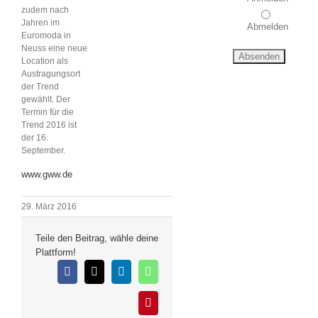
zudem nach
Jahren im
Abmelden
Euromoda in
Neuss eine neue
Location als
Austragungsort
der Trend
gewählt. Der
Termin für die
Trend 2016 ist
der 16.
September.
www.gww.de
29. März 2016
Teile den Beitrag, wähle deine
Plattform!
Facebook
X
LinkedIn
WhatsApp
Pinterest