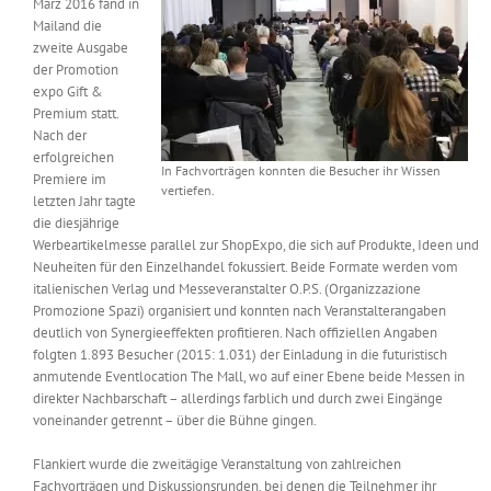
März 2016 fand in
Messen & Events
Mailand die
Kontakt
zweite Ausgabe
der Promotion
Unternehmen
expo Gift &
Premium statt.
Nach der
erfolgreichen
Interviews
In Fachvorträgen konnten die Besucher ihr Wissen
Premiere im
vertiefen.
letzten Jahr tagte
die diesjährige
Wissen
Werbeartikelmesse parallel zur ShopExpo, die sich auf Produkte, Ideen und
Neuheiten für den Einzelhandel fokussiert. Beide Formate werden vom
italienischen Verlag und Messeveranstalter O.P.S. (Organizzazione
Product Guide
Promozione Spazi) organisiert und konnten nach Veranstalterangaben
deutlich von Synergieeffekten profitieren. Nach offiziellen Angaben
folgten 1.893 Besucher (2015: 1.031) der Einladung in die futuristisch
anmutende Eventlocation The Mall, wo auf einer Ebene beide Messen in
Jobshop
direkter Nachbarschaft – allerdings farblich und durch zwei Eingänge
voneinander getrennt – über die Bühne gingen.
Suche
nach:
Flankiert wurde die zweitägige Veranstaltung von zahlreichen
Fachvorträgen und Diskussionsrunden, bei denen die Teilnehmer ihr