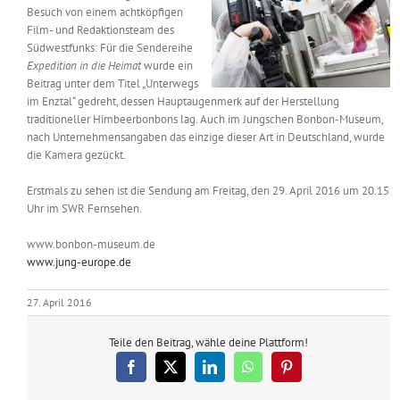
Besuch von einem achtköpfigen
Messen & Events
Kontakt
Film- und Redaktionsteam des
Südwestfunks: Für die Sendereihe
Expedition in die Heimat
wurde ein
Unternehmen
Beitrag unter dem Titel „Unterwegs
im Enztal“ gedreht, dessen Hauptaugenmerk auf der Herstellung
traditioneller Himbeerbonbons lag. Auch im Jungschen Bonbon-Museum,
Interviews
nach Unternehmensangaben das einzige dieser Art in Deutschland, wurde
die Kamera gezückt.
Erstmals zu sehen ist die Sendung am Freitag, den 29. April 2016 um 20.15
Wissen
Uhr im SWR Fernsehen.
www.bonbon-museum.de
Product Guide
www.jung-europe.de
27. April 2016
Jobshop
Teile den Beitrag, wähle deine Plattform!
Suche
nach:
Facebook
X
LinkedIn
WhatsApp
Pinterest