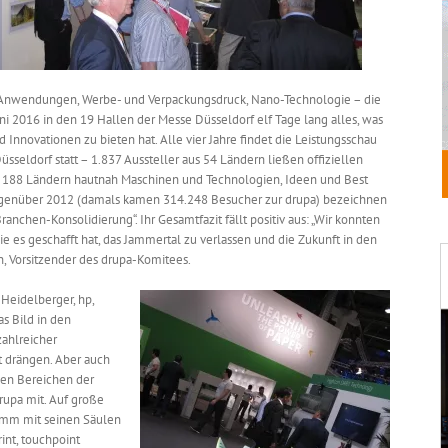
l-Anwendungen, Werbe- und Verpackungsdruck, Nano-Technologie – die
ni 2016 in den 19 Hallen der Messe Düsseldorf elf Tage lang alles, was
Innovationen zu bieten hat. Alle vier Jahre findet die Leistungsschau
sseldorf statt – 1.837 Aussteller aus 54 Ländern ließen offiziellen
 188 Ländern hautnah Maschinen und Technologien, Ideen und Best
egenüber 2012 (damals kamen 314.248 Besucher zur drupa) bezeichnen
ranchen-Konsolidierung“. Ihr Gesamtfazit fällt positiv aus: „Wir konnten
die es geschafft hat, das Jammertal zu verlassen und die Zukunft in den
, Vorsitzender des drupa-Komitees.
 Heidelberger, hp,
s Bild in den
ahlreicher
t drängen. Aber auch
llen Bereichen der
rupa mit. Auf große
amm mit seinen Säulen
int, touchpoint