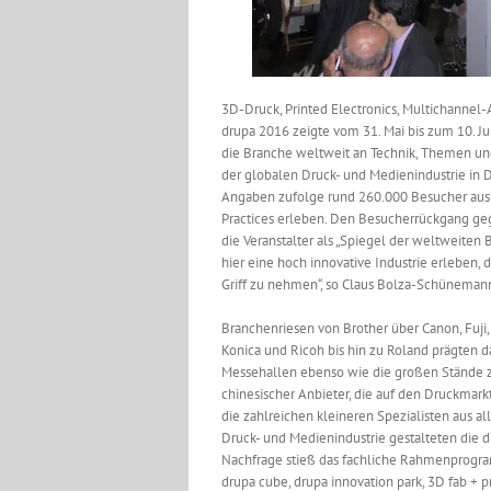
3D-Druck, Printed Electronics, Multichanne
drupa 2016 zeigte vom 31. Mai bis zum 10. Ju
die Branche weltweit an Technik, Themen und 
der globalen Druck- und Medienindustrie in Dü
Angaben zufolge rund 260.000 Besucher aus
Practices erleben. Den Besucherrückgang g
die Veranstalter als „Spiegel der weltweiten B
hier eine hoch innovative Industrie erleben, 
Griff zu nehmen“, so Claus Bolza-Schünemann
Branchenriesen von Brother über Canon, Fuji,
Konica und Ricoh bis hin zu Roland prägten da
Messehallen ebenso wie die großen Stände z
chinesischer Anbieter, die auf den Druckmark
die zahlreichen kleineren Spezialisten aus a
Druck- und Medienindustrie gestalteten die d
Nachfrage stieß das fachliche Rahmenprogr
drupa cube, drupa innovation park, 3D fab + pr