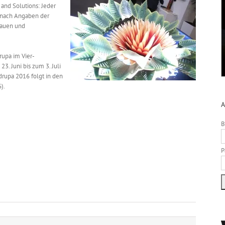
 and Solutions: Jeder
h nach Angaben der
hauen und
rupa im Vier-
3. Juni bis zum 3. Juli
 drupa 2016 folgt in den
6).
A
B
P