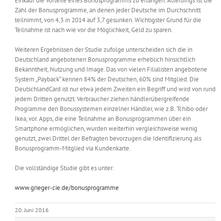
Einkauf die Vorteile eines Bonusprogramms zu erlangen. Allerdings ist die
Zahl der Bonusprogramme, an denen jeder Deutsche im Durchschnitt
teilnimmt, von 4,3 in 2014 auf 3,7 gesunken. Wichtigster Grund für die
Teilnahme ist nach wie vor die Möglichkeit, Geld zu sparen.
Weiteren Ergebnissen der Studie zufolge unterscheiden sich die in
Deutschland angebotenen Bonusprogramme erheblich hinsichtlich
Bekanntheit, Nutzung und Image. Das von vielen Filialisten angebotene
System „Payback“ kennen 84% der Deutschen, 60% sind Mitglied. Die
DeutschlandCard ist nur etwa jedem Zweiten ein Begriff und wird von rund
jedem Dritten genutzt. Verbraucher ziehen händlerübergreifende
Programme den Bonussystemen einzelner Händler, wie z.B. Tchibo oder
Ikea, vor. Apps, die eine Teilnahme an Bonusprogrammen über ein
Smartphone ermöglichen, wurden weiterhin vergleichsweise wenig
genutzt, zwei Drittel der Befragten bevorzugen die Identifizierung als
Bonusprogramm-Mitglied via Kundenkarte.
Die vollständige Studie gibt es unter:
www.grieger-cie.de/bonusprogramme
20. Juni 2016