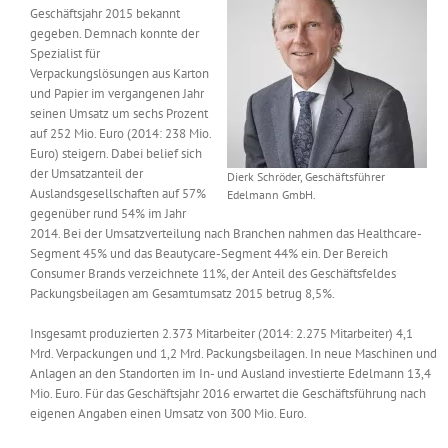
Geschäftsjahr 2015 bekannt
Messen & Events
Kontakt
gegeben. Demnach konnte der
Spezialist für
Verpackungslösungen aus Karton
Unternehmen
und Papier im vergangenen Jahr
seinen Umsatz um sechs Prozent
auf 252 Mio. Euro (2014: 238 Mio.
Interviews
Euro) steigern. Dabei belief sich
der Umsatzanteil der
Dierk Schröder, Geschäftsführer
Auslandsgesellschaften auf 57%
Edelmann GmbH.
gegenüber rund 54% im Jahr
Wissen
2014. Bei der Umsatzverteilung nach Branchen nahmen das Healthcare-
Segment 45% und das Beautycare-Segment 44% ein. Der Bereich
Consumer Brands verzeichnete 11%, der Anteil des Geschäftsfeldes
Product Guide
Packungsbeilagen am Gesamtumsatz 2015 betrug 8,5%.
Insgesamt produzierten 2.373 Mitarbeiter (2014: 2.275 Mitarbeiter) 4,1
Jobshop
Mrd. Verpackungen und 1,2 Mrd. Packungsbeilagen. In neue Maschinen und
Anlagen an den Standorten im In- und Ausland investierte Edelmann 13,4
Mio. Euro. Für das Geschäftsjahr 2016 erwartet die Geschäftsführung nach
Suche
nach:
eigenen Angaben einen Umsatz von 300 Mio. Euro.