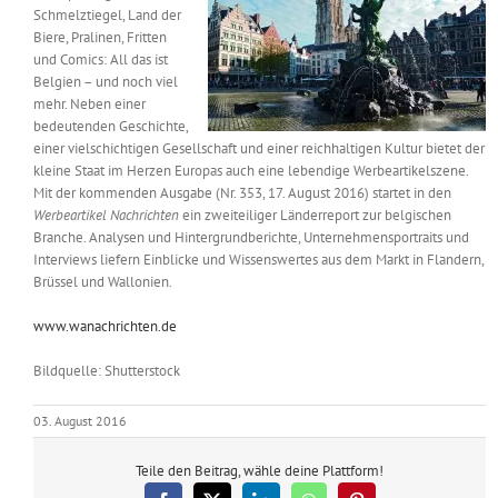
Schmelztiegel, Land der
Messen & Events
Kontakt
Biere, Pralinen, Fritten
und Comics: All das ist
Belgien – und noch viel
Unternehmen
mehr. Neben einer
bedeutenden Geschichte,
einer vielschichtigen Gesellschaft und einer reichhaltigen Kultur bietet der
Interviews
kleine Staat im Herzen Europas auch eine lebendige Werbeartikelszene.
Mit der kommenden Ausgabe (Nr. 353, 17. August 2016) startet in den
Werbeartikel Nachrichten
ein zweiteiliger Länderreport zur belgischen
Branche. Analysen und Hintergrundberichte, Unternehmensportraits und
Wissen
Interviews liefern Einblicke und Wissenswertes aus dem Markt in Flandern,
Brüssel und Wallonien.
Product Guide
www.wanachrichten.de
Bildquelle: Shutterstock
Jobshop
03. August 2016
Suche
nach:
Teile den Beitrag, wähle deine Plattform!