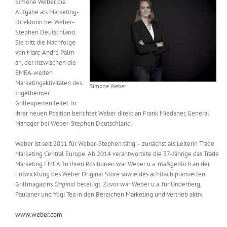
Simone Weber die
Messen & Events
Aufgabe als Marketing-
Kontakt
Direktorin bei Weber-
Stephen Deutschland.
Unternehmen
Sie tritt die Nachfolge
von Marc-André Palm
an, der inzwischen die
EMEA-weiten
Interviews
Marketingaktivitäten des
Simone Weber
Ingelheimer
Grillexperten leitet. In
Wissen
ihrer neuen Position berichtet Weber direkt an Frank Miedaner, General
Manager bei Weber-Stephen Deutschland.
Product Guide
Weber ist seit 2011 für Weber-Stephen tätig – zunächst als Leiterin Trade
Marketing Central Europe. Ab 2014 verantwortete die 37-Jährige das Trade
Marketing EMEA. In ihren Positionen war Weber u.a. maßgeblich an der
Entwicklung des Weber Original Store sowie des achtfach prämierten
Jobshop
Grillmagazins
Original
beteiligt. Zuvor war Weber u.a. für Underberg,
Paulaner und Yogi Tea in den Bereichen Marketing und Vertrieb aktiv.
Suche
nach:
www.weber.com