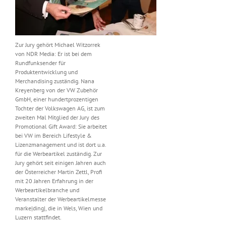
Zur Jury gehört Michael Witzorrek
von NDR Media: Er ist bei dem
Rundfunksender für
Produktentwicklung und
Merchandising zuständig. Nana
Kreyenberg von der VW Zubehör
GmbH, einer hundertprozentigen
Tochter der Volkswagen AG, ist zum
zweiten Mal Mitglied der Jury des
Promotional Gift Award: Sie arbeitet
bei VW im Bereich Lifestyle &
Lizenzmanagement und ist dort u.a.
für die Werbeartikel zuständig. Zur
Jury gehört seit einigen Jahren auch
der Österreicher Martin Zettl, Profi
mit 20 Jahren Erfahrung in der
Werbeartikelbranche und
Veranstalter der Werbeartikelmesse
marke|ding|, die in Wels, Wien und
Luzern stattfindet.