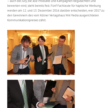
– auch die Jury, die alle Produkte und Kampagnen begutachten und
Messen & Events
bewerten wird, steht bereits fest. Fünf Fachleute für haptische Werbung
Kontakt
werden am 12. und 13. Dezember 2016 darüber entscheiden, wer 2017 zu
den Gewinnern des vom Kölner Verlagshaus WA Media ausgerichteten
Unternehmen
Kommunikationspreises zählt.
Interviews
Wissen
Product Guide
Jobshop
Suche
nach: