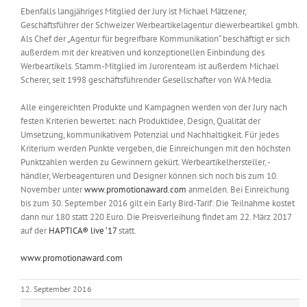
Ebenfalls langjähriges Mitglied der Jury ist Michael Mätzener,
Geschäftsführer der Schweizer Werbeartikelagentur diewerbeartikel gmbh.
Als Chef der „Agentur für begreifbare Kommunikation“ beschäftigt er sich
außerdem mit der kreativen und konzeptionellen Einbindung des
Werbeartikels. Stamm-Mitglied im Jurorenteam ist außerdem Michael
Scherer, seit 1998 geschäftsführender Gesellschafter von WA Media.
Alle eingereichten Produkte und Kampagnen werden von der Jury nach
festen Kriterien bewertet: nach Produktidee, Design, Qualität der
Umsetzung, kommunikativem Potenzial und Nachhaltigkeit. Für jedes
Kriterium werden Punkte vergeben, die Einreichungen mit den höchsten
Punktzahlen werden zu Gewinnern gekürt. Werbeartikelhersteller, -
händler, Werbeagenturen und Designer können sich noch bis zum 10.
November unter
www.promotionaward.com
anmelden. Bei Einreichung
bis zum 30. September 2016 gilt ein Early Bird-Tarif: Die Teilnahme kostet
dann nur 180 statt 220 Euro. Die Preisverleihung findet am 22. März 2017
auf der
HAPTICA® live ‘17
statt.
www.promotionaward.com
12. September 2016