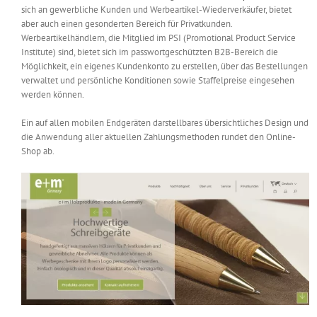
sich an gewerbliche Kunden und Werbeartikel-Wiederverkäufer, bietet
Messen & Events
Kontakt
aber auch einen gesonderten Bereich für Privatkunden.
Werbeartikelhändlern, die Mitglied im PSI (Promotional Product Service
Institute) sind, bietet sich im passwortgeschützten B2B-Bereich die
Unternehmen
Möglichkeit, ein eigenes Kundenkonto zu erstellen, über das Bestellungen
verwaltet und persönliche Konditionen sowie Staffelpreise eingesehen
werden können.
Interviews
Ein auf allen mobilen Endgeräten darstellbares übersichtliches Design und
die Anwendung aller aktuellen Zahlungsmethoden rundet den Online-
Shop ab.
Wissen
Product Guide
Jobshop
Suche
nach: