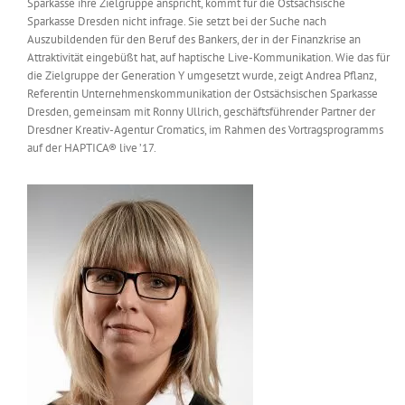
Sparkasse ihre Zielgruppe anspricht, kommt für die Ostsächsische
Messen & Events
Sparkasse Dresden nicht infrage. Sie setzt bei der Suche nach
Kontakt
Auszubildenden für den Beruf des Bankers, der in der Finanzkrise an
Attraktivität eingebüßt hat, auf haptische Live-Kommunikation. Wie das für
Unternehmen
die Zielgruppe der Generation Y umgesetzt wurde, zeigt Andrea Pflanz,
Referentin Unternehmenskommunikation der Ostsächsischen Sparkasse
Dresden, gemeinsam mit Ronny Ullrich, geschäftsführender Partner der
Dresdner Kreativ-Agentur Cromatics, im Rahmen des Vortragsprogramms
Interviews
auf der HAPTICA® live ’17.
Wissen
Product Guide
Jobshop
Suche
nach: