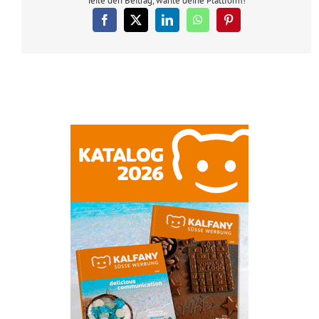
Teile den Beitrag, wähle deine Plattform!
Facebook
X
LinkedIn
WhatsApp
Pinterest