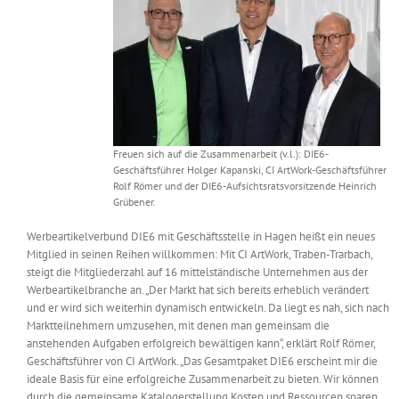
Messen & Events
Kontakt
Unternehmen
Interviews
Freuen sich auf die Zusammenarbeit (v.l.): DIE6-
Geschäftsführer Holger Kapanski, CI ArtWork-Geschäftsführer
Rolf Römer und der DIE6-Aufsichtsratsvorsitzende Heinrich
Wissen
Grübener.
Werbeartikelverbund DIE6 mit Geschäftsstelle in Hagen heißt ein neues
Product Guide
Mitglied in seinen Reihen willkommen: Mit CI ArtWork, Traben-Trarbach,
steigt die Mitgliederzahl auf 16 mittelständische Unternehmen aus der
Werbeartikelbranche an. „Der Markt hat sich bereits erheblich verändert
und er wird sich weiterhin dynamisch entwickeln. Da liegt es nah, sich nach
Jobshop
Marktteilnehmern umzusehen, mit denen man gemeinsam die
anstehenden Aufgaben erfolgreich bewältigen kann“, erklärt Rolf Römer,
Suche
Geschäftsführer von CI ArtWork. „Das Gesamtpaket DIE6 erscheint mir die
nach:
ideale Basis für eine erfolgreiche Zusammenarbeit zu bieten. Wir können
durch die gemeinsame Katalogerstellung Kosten und Ressourcen sparen