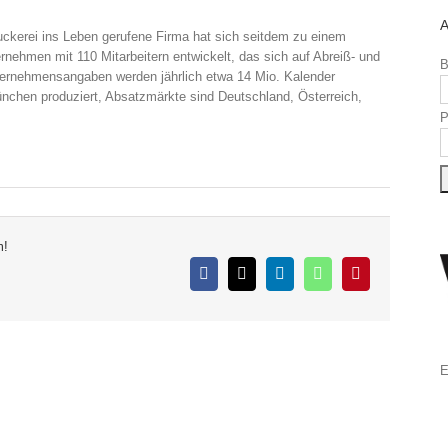
A
uckerei ins Leben gerufene Firma hat sich seitdem zu einem
nehmen mit 110 Mitarbeitern entwickelt, das sich auf Abreiß- und
B
nternehmensangaben werden jährlich etwa 14 Mio. Kalender
chen produziert, Absatzmärkte sind Deutschland, Österreich,
P
m!
Facebook
X
LinkedIn
WhatsApp
Pinterest
E