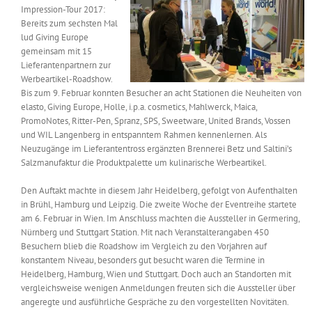
Impression-Tour 2017:
Messen & Events
Kontakt
Bereits zum sechsten Mal
lud Giving Europe
gemeinsam mit 15
Unternehmen
Lieferantenpartnern zur
Werbeartikel-Roadshow.
Bis zum 9. Februar konnten Besucher an acht Stationen die Neuheiten von
Interviews
elasto, Giving Europe, Holle, i.p.a. cosmetics, Mahlwerck, Maica,
PromoNotes, Ritter-Pen, Spranz, SPS, Sweetware, United Brands, Vossen
und WIL Langenberg in entspanntem Rahmen kennenlernen. Als
Neuzugänge im Lieferantentross ergänzten Brennerei Betz und Saltini’s
Wissen
Salzmanufaktur die Produktpalette um kulinarische Werbeartikel.
Den Auftakt machte in diesem Jahr Heidelberg, gefolgt von Aufenthalten
Product Guide
in Brühl, Hamburg und Leipzig. Die zweite Woche der Eventreihe startete
am 6. Februar in Wien. Im Anschluss machten die Aussteller in Germering,
Nürnberg und Stuttgart Station. Mit nach Veranstalterangaben 450
Jobshop
Besuchern blieb die Roadshow im Vergleich zu den Vorjahren auf
konstantem Niveau, besonders gut besucht waren die Termine in
Heidelberg, Hamburg, Wien und Stuttgart. Doch auch an Standorten mit
Suche
nach:
vergleichsweise wenigen Anmeldungen freuten sich die Aussteller über
angeregte und ausführliche Gespräche zu den vorgestellten Novitäten.