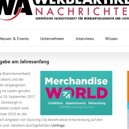
Messen & Events
Unternehmen
Interviews
Wissen
sgabe am Jahresanfang
che Branchenverband
iation) und der
y im vergangenen
 ins Leben gerufen.
und 20. September 2017
Stoneleigh in
stalter zudem eine
ruar 2018 an, die
 Nach Angaben von Sourcing City beruht diese Entscheidung auf den
ten und -händlern durchgeführten
Umfrage
.