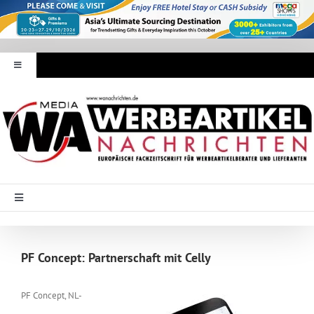
Zum
Inhalt
springen
Toggle
Navigation
Werbeartikel Nachrichten
E-Paper
WA Media
Toggle
Navigation
Startseite
Mediadaten
PF Concept: Partnerschaft mit Celly
Branche Intern
Abonnement
PF Concept, NL-