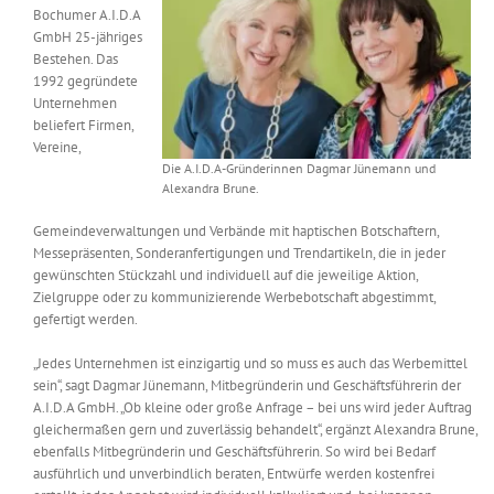
Bochumer A.I.D.A
Messen & Events
Kontakt
GmbH 25-jähriges
Bestehen. Das
1992 gegründete
Unternehmen
Unternehmen
beliefert Firmen,
Vereine,
Interviews
Die A.I.D.A-Gründerinnen Dagmar Jünemann und
Alexandra Brune.
Gemeindeverwaltungen und Verbände mit haptischen Botschaftern,
Wissen
Messepräsenten, Sonderanfertigungen und Trendartikeln, die in jeder
gewünschten Stückzahl und individuell auf die jeweilige Aktion,
Zielgruppe oder zu kommunizierende Werbebotschaft abgestimmt,
Product Guide
gefertigt werden.
„Jedes Unternehmen ist einzigartig und so muss es auch das Werbemittel
Jobshop
sein“, sagt Dagmar Jünemann, Mitbegründerin und Geschäftsführerin der
A.I.D.A GmbH. „Ob kleine oder große Anfrage – bei uns wird jeder Auftrag
gleichermaßen gern und zuverlässig behandelt“, ergänzt Alexandra Brune,
Suche
ebenfalls Mitbegründerin und Geschäftsführerin. So wird bei Bedarf
nach:
ausführlich und unverbindlich beraten, Entwürfe werden kostenfrei