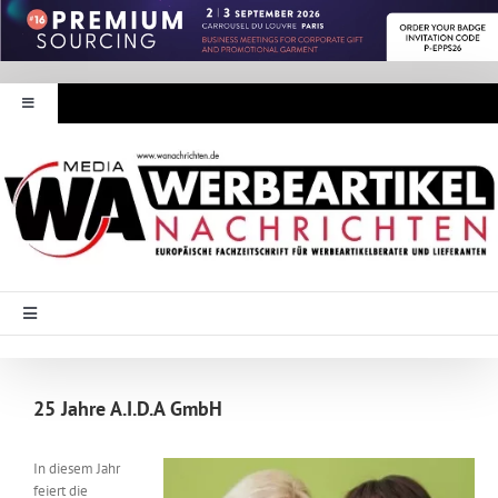
Zum
Inhalt
springen
Toggle
Navigation
Werbeartikel Nachrichten
E-Paper
WA Media
Toggle
Navigation
Startseite
Mediadaten
25 Jahre A.I.D.A GmbH
Branche Intern
Abonnement
In diesem Jahr
feiert die