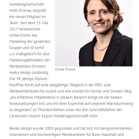
Handelsgesellschaft
Messen & Events
Kontakt
mbH, Ellerau, begrüßt
ein neues Mitglied im
Team: Seit dem 15. Mai
Unternehmen
2017 verantwortet
Ulrike Elsner das
Marketing der gesamten
Interviews
Gruppe und ist somit
u.a. maßgeblich für alle
Marketingaktivitäten der
Werbeartikel-Division
Wissen
Ulrike Elsner
reeko design zuständig.
Die 38-jährige Diplom-
Kauffrau blickt auf eine langjährige Tätigkeit in der PBS- und
Product Guide
Werbeartikelbranche zurück und war zuletzt für Herlitz und Senator tätig.
„Als erfahrene Mitarbeiterin in diesem Bereich bringt sie die besten
Voraussetzungen mit, uns mit ihrer Expertise auf unserem Wachstumsweg
Jobshop
zu begleiten“, so Thorsten Köhler, einer der drei Geschäftsführer der
Carstensen Import-Export Handelsgesellschaft mbH.
Suche
nach:
Reeko design wurde 2003 gegründet und hat sich mit designorientierten,
innovativen und hochwertigen Werbeartikeln für Büro, Haushalt und