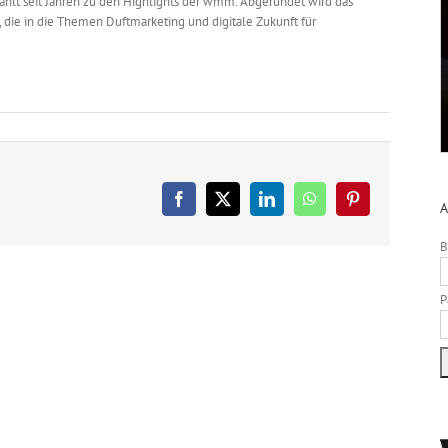
zählt seit Jahren zu den Highlights der wmm. Abgerundet wird das
ie in die Themen Duftmarketing und digitale Zukunft für
Facebook
X
LinkedIn
WhatsApp
Pinterest
A
B
P