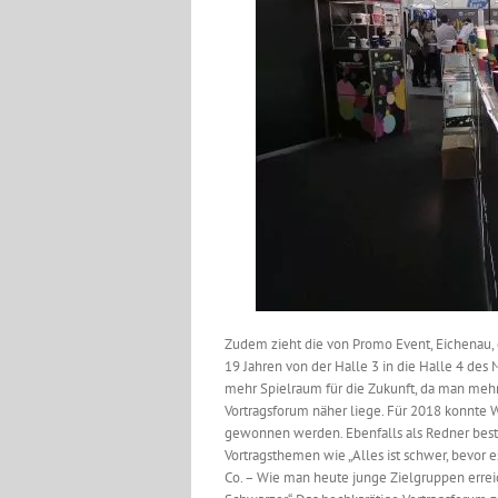
Zudem zieht die von Promo Event, Eichenau, 
19 Jahren von der Halle 3 in die Halle 4 de
mehr Spielraum für die Zukunft, da man meh
Vortragsforum näher liege. Für 2018 konnte 
gewonnen werden. Ebenfalls als Redner bestät
Vortragsthemen wie „Alles ist schwer, bevor 
Co. – Wie man heute junge Zielgruppen errei