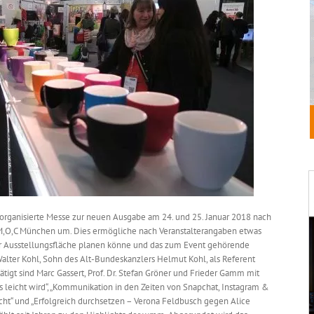
organisierte Messe zur neuen Ausgabe am 24. und 25. Januar 2018 nach
s M,O,C München um. Dies ermögliche nach Veranstalterangaben etwas
r Ausstellungsfläche planen könne und das zum Event gehörende
Walter Kohl, Sohn des Alt-Bundeskanzlers Helmut Kohl, als Referent
igt sind Marc Gassert, Prof. Dr. Stefan Gröner und Frieder Gamm mit
es leicht wird“, „Kommunikation in den Zeiten von Snapchat, Instagram &
cht“ und „Erfolgreich durchsetzen – Verona Feldbusch gegen Alice