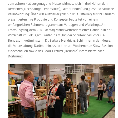
zum achten Mal ausgetragene Messe widmete sich in drei Hallen den
Messen & Events
Kontakt
Bereichen „Nachhaltige Lebensstile“, „Fairer Handel“ und „Gesellschaftliche
Verantwortung“. Über 200 Aussteller (2016: 185 Aussteller) aus 19 Ländern
präsentierten ihre Produkte und Konzepte, begleitet von einem
Unternehmen
umfangreichen Rahmenprogramm aus Vorträgen und Workshops. Am
Eröffnungstag, dem CSR-Fachtag, stand werteorientiertes Handeln in der
Wirtschaft im Fokus, am Freitag, dem „Tag der Schulen“ besuchte u.a.
Interviews
Bundesumweltministerin Dr. Barbara Hendricks, Schirmherrin der Messe,
die Veranstaltung. Darüber hinaus lockten am Wochenende Slow-Fashion-
Modeschauen sowie das Food-Festival „Delinale“ Interessierte nach
Dortmund.
Wissen
Product Guide
Jobshop
Suche
nach: