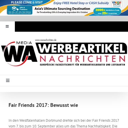
Zum
Inhalt
springen
Toggle
Navigation
Werbeartikel Nachrichten
E-Paper
WA Media
Toggle
Navigation
Startseite
Mediadaten
Fair Friends 2017: Bewusst wie
Branche Intern
Abonnement
In den Westfalenhallen Dortmund drehte sich bei der Fair Friends 2017
vom 7. bis zum 10. September alles um das Thema Nachhaltigkeit. Die