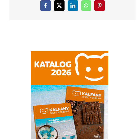
Facebook
X
LinkedIn
WhatsApp
Pinterest