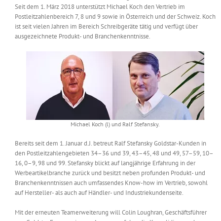
Seit dem 1. März 2018 unterstützt Michael Koch den Vertrieb im
Messen & Events
Kontakt
Postleitzahlenbereich 7, 8 und 9 sowie in Österreich und der Schweiz. Koch
ist seit vielen Jahren im Bereich Schreibgeräte tätig und verfügt über
ausgezeichnete Produkt- und Branchenkenntnisse.
Unternehmen
Interviews
Wissen
Michael Koch (l) und Ralf Stefansky.
Product Guide
Bereits seit dem 1. Januar d.J. betreut Ralf Stefansky Goldstar-Kunden in
den Postleitzahlengebieten 34–36 und 39, 43–45, 48 und 49, 57–59, 10–
16, 0–9, 98 und 99. Stefansky blickt auf langjährige Erfahrung in der
Jobshop
Werbeartikelbranche zurück und besitzt neben profunden Produkt- und
Branchenkenntnissen auch umfassendes Know-how im Vertrieb, sowohl
auf Hersteller- als auch auf Händler- und Industriekundenseite.
Suche
nach:
Mit der erneuten Teamerweiterung will Colin Loughran, Geschäftsführer