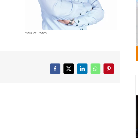
Maurice Posch
Facebook
X
LinkedIn
WhatsApp
Pinterest