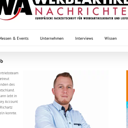
Messen & Events
Unternehmen
Interviews
Wissen
eb
ertriebsteam
etreut
unden des
utschland.
ann lebt in
 Key Account
Richartz
eln konnte.