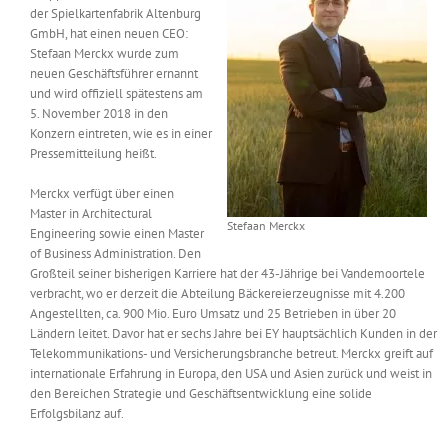
der Spielkartenfabrik Altenburg
Messen & Events
Kontakt
GmbH, hat einen neuen CEO:
Stefaan Merckx wurde zum
neuen Geschäftsführer ernannt
Unternehmen
und wird offiziell spätestens am
5. November 2018 in den
Konzern eintreten, wie es in einer
Interviews
Pressemitteilung heißt.
Merckx verfügt über einen
Master in Architectural
Wissen
Stefaan Merckx
Engineering sowie einen Master
of Business Administration. Den
Großteil seiner bisherigen Karriere hat der 43-Jährige bei Vandemoortele
Product Guide
verbracht, wo er derzeit die Abteilung Bäckereierzeugnisse mit 4.200
Angestellten, ca. 900 Mio. Euro Umsatz und 25 Betrieben in über 20
Ländern leitet. Davor hat er sechs Jahre bei EY hauptsächlich Kunden in der
Jobshop
Telekommunikations- und Versicherungsbranche betreut. Merckx greift auf
internationale Erfahrung in Europa, den USA und Asien zurück und weist in
den Bereichen Strategie und Geschäftsentwicklung eine solide
Suche
nach:
Erfolgsbilanz auf.