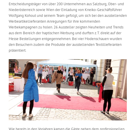
Entscheidungsträger von über 200 Unternehmen aus Salzburg, Ober- und
Messen & Events
Kontakt
Niederösterreich sowie Wien der Einladung von Kneiko-Geschäftsführer
Wolfgang Kohout und seinem Team gefolgt, um sich bei den ausstellenden
Werbeartikellieferanten Anregungen für ihre kommenden
Unternehmen
Werbekampagnen zu holen. 26 Aussteller zeigten Neuheiten und Trends
aus dem Bereich der haptischen Werbung und durften z.T. direkt auf der
Messe Bestellungen entgegennehmen. Bei vier Modenschauen wurden
Interviews
den Besuchern zudem die Produkte der ausstellenden Textillieferanten
präsentiert.
Wissen
Product Guide
Jobshop
Suche
nach:
Wie bereits in den Vorjahren kamen die Gäste neben dem professionellen