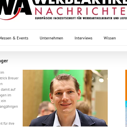
Messen & Events
Unternehmen
Interviews
Wissen
ager
 im
trick Breuer
en
 damit auf
ngen im
 ein
langjährigen
t für ihre