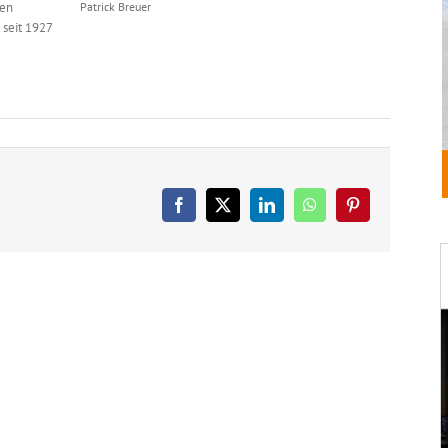
ten
Patrick Breuer
 seit 1927
Facebook
X
LinkedIn
WhatsApp
Pinterest