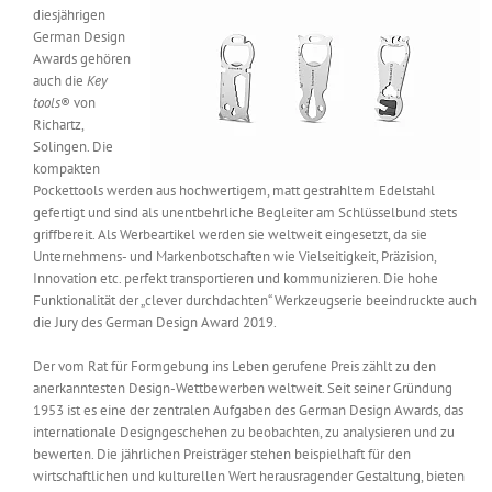
diesjährigen
Messen & Events
Kontakt
German Design
Awards gehören
auch die
Key
Unternehmen
tools
® von
Richartz,
Solingen. Die
Interviews
kompakten
Pockettools werden aus hochwertigem, matt gestrahltem Edelstahl
gefertigt und sind als unentbehrliche Begleiter am Schlüsselbund stets
griffbereit. Als Werbeartikel werden sie weltweit eingesetzt, da sie
Wissen
Unternehmens- und Markenbotschaften wie Vielseitigkeit, Präzision,
Innovation etc. perfekt transportieren und kommunizieren. Die hohe
Funktionalität der „clever durchdachten“ Werkzeugserie beeindruckte auch
Product Guide
die Jury des German Design Award 2019.
Der vom Rat für Formgebung ins Leben gerufene Preis zählt zu den
Jobshop
anerkanntesten Design-Wettbewerben weltweit. Seit seiner Gründung
1953 ist es eine der zentralen Aufgaben des German Design Awards, das
internationale Designgeschehen zu beobachten, zu analysieren und zu
Suche
nach:
bewerten. Die jährlichen Preisträger stehen beispielhaft für den
wirtschaftlichen und kulturellen Wert herausragender Gestaltung, bieten