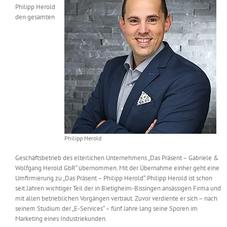
Philipp Herold
Messen & Events
Kontakt
den gesamten
Unternehmen
Interviews
Wissen
Philipp Herold
Product Guide
Geschäftsbetrieb des elterlichen Unternehmens „Das Präsent – Gabriele &
Wolfgang Herold GbR“ übernommen. Mit der Übernahme einher geht eine
Jobshop
Umfirmierung zu „Das Präsent – Philipp Herold“. Philipp Herold ist schon
seit Jahren wichtiger Teil der in Bietigheim-Bissingen ansässigen Firma und
mit allen betrieblichen Vorgängen vertraut. Zuvor verdiente er sich – nach
Suche
nach:
seinem Studium der „E-Services“ – fünf Jahre lang seine Sporen im
Marketing eines Industriekunden.