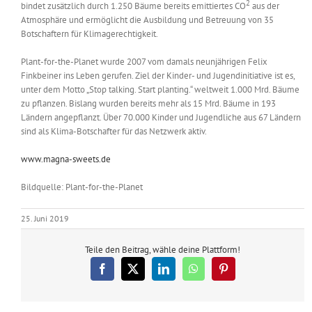
2
bindet zusätzlich durch 1.250 Bäume bereits emittiertes CO
aus der
Atmosphäre und ermöglicht die Ausbildung und Betreuung von 35
Botschaftern für Klimagerechtigkeit.
Plant-for-the-Planet wurde 2007 vom damals neunjährigen Felix
Finkbeiner ins Leben gerufen. Ziel der Kinder- und Jugendinitiative ist es,
unter dem Motto „Stop talking. Start planting.“ weltweit 1.000 Mrd. Bäume
zu pflanzen. Bislang wurden bereits mehr als 15 Mrd. Bäume in 193
Ländern angepflanzt. Über 70.000 Kinder und Jugendliche aus 67 Ländern
sind als Klima-Botschafter für das Netzwerk aktiv.
www.magna-sweets.de
Bildquelle: Plant-for-the-Planet
25. Juni 2019
Teile den Beitrag, wähle deine Plattform!
Facebook
X
LinkedIn
WhatsApp
Pinterest