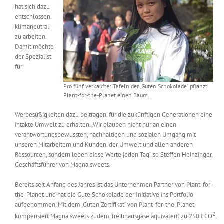
hat sich dazu
Messen & Events
Kontakt
entschlossen,
klimaneutral
zu arbeiten.
Unternehmen
Damit möchte
der Spezialist
für
Interviews
Pro fünf verkaufter Tafeln der „Guten Schokolade“ pflanzt
Plant-for-the-Planet einen Baum.
Wissen
Werbesüßigkeiten dazu beitragen, für die zukünftigen Generationen eine
intakte Umwelt zu erhalten. „Wir glauben nicht nur an einen
verantwortungsbewussten, nachhaltigen und sozialen Umgang mit
Product Guide
unseren Mitarbeitern und Kunden, der Umwelt und allen anderen
Ressourcen, sondern leben diese Werte jeden Tag“, so Steffen Heinzinger,
Geschäftsführer von Magna sweets.
Jobshop
Bereits seit Anfang des Jahres ist das Unternehmen Partner von Plant-for-
the-Planet und hat die Gute Schokolade der Initiative ins Portfolio
Suche
aufgenommen. Mit dem „Guten Zertifikat“ von Plant-for-the-Planet
nach:
2
kompensiert Magna sweets zudem Treibhausgase äquivalent zu 250 t CO
,