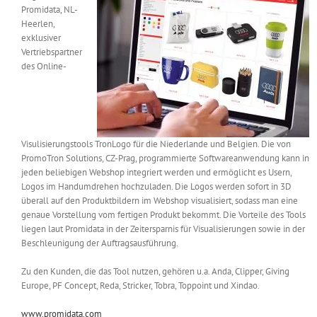
Promidata, NL-
Messen & Events
Kontakt
Heerlen,
exklusiver
Vertriebspartner
Unternehmen
des Online-
Interviews
Visulisierungstools TronLogo für die Niederlande und Belgien. Die von
Wissen
PromoTron Solutions, CZ-Prag, programmierte Softwareanwendung kann in
jeden beliebigen Webshop integriert werden und ermöglicht es Usern,
Logos im Handumdrehen hochzuladen. Die Logos werden sofort in 3D
Product Guide
überall auf den Produktbildern im Webshop visualisiert, sodass man eine
genaue Vorstellung vom fertigen Produkt bekommt. Die Vorteile des Tools
liegen laut Promidata in der Zeitersparnis für Visualisierungen sowie in der
Beschleunigung der Auftragsausführung.
Jobshop
Zu den Kunden, die das Tool nutzen, gehören u.a. Anda, Clipper, Giving
Suche
Europe, PF Concept, Reda, Stricker, Tobra, Toppoint und Xindao.
nach:
www.promidata.com